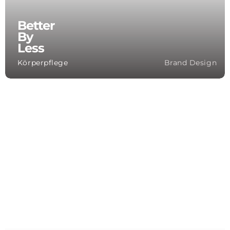
Better
By
Less
Körperpflege
Brand Design