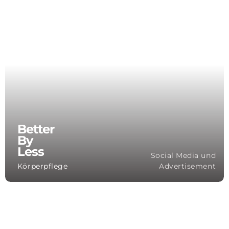
Better
By
Less
Social Media und
Körperpflege
Advertisement